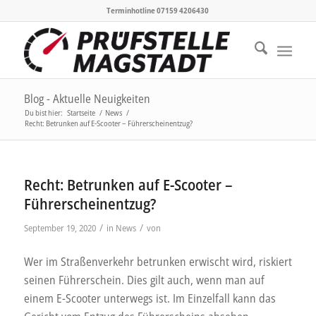
Terminhotline 07159 4206430
Blog - Aktuelle Neuigkeiten
Du bist hier:
Startseite
/
News
/
Recht: Betrunken auf E-Scooter – Führerscheinentzug?
Recht: Betrunken auf E-Scooter –
Führerscheinentzug?
/
/
September 19, 2020
in
News
von
Wer im Straßenverkehr betrunken erwischt wird, riskiert
seinen Führerschein. Dies gilt auch, wenn man auf
einem E-Scooter unterwegs ist. Im Einzelfall kann das