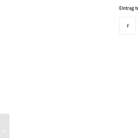
Eintrag t
Lesetipp – Plöger: Zieht
euch warm an, es wird
heiß!