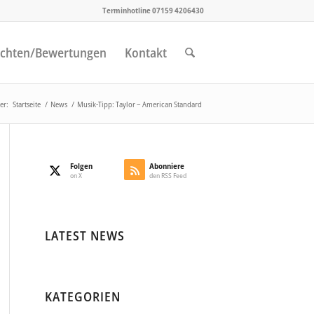
Terminhotline 07159 4206430
chten/Bewertungen
Kontakt
er:
Startseite
/
News
/
Musik-Tipp: Taylor – American Standard
Folgen
Abonniere
on X
den RSS Feed
LATEST NEWS
KATEGORIEN