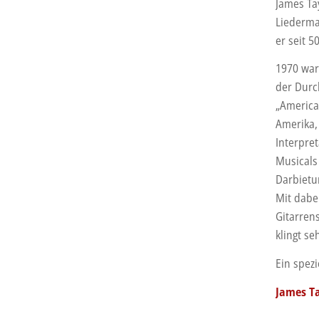
James Tay
Liederma
er seit 5
1970 war
der Durc
„America
Amerika,
Interpre
Musicals
Darbietu
Mit dabei
Gitarrens
klingt se
Ein spez
James Ta