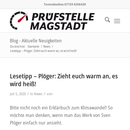
Terminhotline 07159 4206430
Blog - Aktuelle Neuigkeiten
Du bist hier:
Startseite
/
News
/
Lesetipp – Plöger: Zieht euch warm an, es wird heiß!
Lesetipp – Plöger: Zieht euch warm an, es
wird heiß!
/
/
Juli 5, 2020
in
News
von
Bitte nicht noch ein Erklärbuch zum Klimawandel! So
möchte man denken, wenn man das Werk von Sven
Plöger einfach nur ansieht.