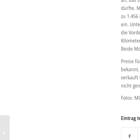
dürfte. 
zu 1.456
ein. Unt
die Vorde
Kilomete
Beide Mo
Preise fü
bekannt.
verkauft 
nicht ge
Fotos: M
Eintrag t
Peugeot: Neue “Roadtrip”-
Sondermodelle