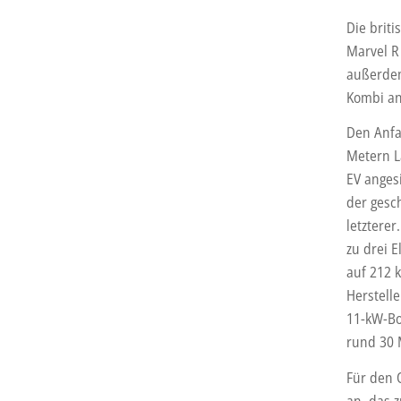
Die brit
Marvel R
außerdem
Kombi an
Den Anfa
Metern L
EV angesi
der gesc
letzterer
zu drei 
auf 212 k
Herstelle
11-kW-Bo
rund 30 M
Für den 
an, das 