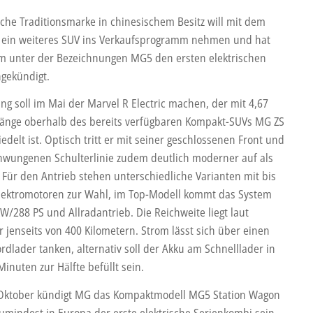
ische Traditionsmarke in chinesischem Besitz will mit dem
 ein weiteres SUV ins Verkaufsprogramm nehmen und hat
 unter der Bezeichnungen MG5 den ersten elektrischen
gekündigt.
ng soll im Mai der Marvel R Electric machen, der mit 4,67
änge oberhalb des bereits verfügbaren Kompakt-SUVs MG ZS
edelt ist. Optisch tritt er mit seiner geschlossenen Front und
hwungenen Schulterlinie zudem deutlich moderner auf als
. Für den Antrieb stehen unterschiedliche Varianten mit bis
Elektromotoren zur Wahl, im Top-Modell kommt das System
W/288 PS und Allradantrieb. Die Reichweite liegt laut
r jenseits von 400 Kilometern. Strom lässt sich über einen
rdlader tanken, alternativ soll der Akku am Schnelllader in
inuten zur Hälfte befüllt sein.
Oktober kündigt MG das Kompaktmodell MG5 Station Wagon
zumindest in Europa der erste elektrische Serienkombi sein