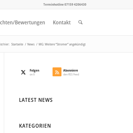
Terminhotline 07159 4206430
chten/Bewertungen
Kontakt
st hier:
Startseite
/
News
/
MG: Weitere “Stromer” angekündigt
Folgen
Abonniere
on X
den RSS Feed
LATEST NEWS
KATEGORIEN