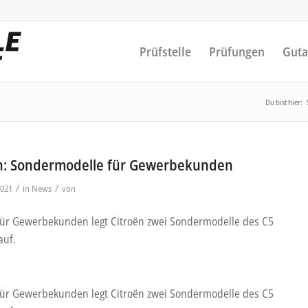
Prüfstelle
Prüfungen
Guta
Du bist hier:
n: Sondermodelle für Gewerbekunden
/
/
2021
in
News
von
 für Gewerbekunden legt Citroën zwei Sondermodelle des C5
auf.
 für Gewerbekunden legt Citroën zwei Sondermodelle des C5