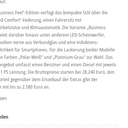
auf.
Business Feel“-Edition verfügt das kompakte SUV über die
d Comfort“-Federung, einen Fahrersitz mit
rbelstütze und Klimaautomatik. Die Variante „Business
ietet darüber hinaus unter anderem LED-Scheinwerfer,
heiben vorne aus Verbundglas und eine Induktions-
ichkeit für Smartphones. Für die Lackierung beider Modelle
ie Farben „Polar-Weiß“ und „Platinium-Grau“ zur Wahl. Das
angebot umfasst einen Benziner und einen Diesel mit jeweils
1 PS Leistung. Die Bruttopreise starten bei 28.240 Euro, den
rteil gegenüber dem Einzelkauf der Extras gibt der
r mit bis zu 2.580 Euro an.
roën
eilen