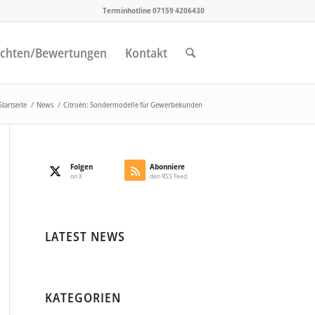
Terminhotline 07159 4206430
chten/Bewertungen
Kontakt
Startseite
/
News
/
Citroën: Sondermodelle für Gewerbekunden
Folgen
Abonniere
on X
den RSS Feed
LATEST NEWS
KATEGORIEN