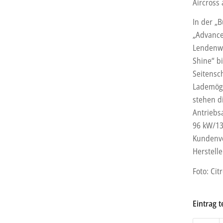
Aircross 
In der „
„Advance
Lendenwi
Shine“ b
Seitensc
Lademögl
stehen d
Antriebs
96 kW/13
Kundenvo
Herstelle
Foto: Cit
Eintrag t