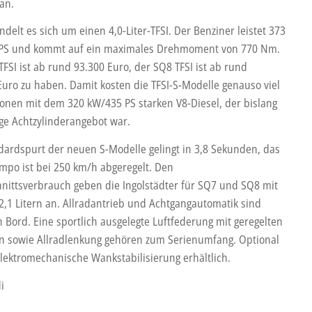
an.
delt es sich um einen 4,0-Liter-TFSI. Der Benziner leistet 373
PS und kommt auf ein maximales Drehmoment von 770 Nm.
FSI ist ab rund 93.300 Euro, der SQ8 TFSI ist ab rund
Euro zu haben. Damit kosten die TFSI-S-Modelle genauso viel
ionen mit dem 320 kW/435 PS starken V8-Diesel, der bislang
ige Achtzylinderangebot war.
dardspurt der neuen S-Modelle gelingt in 3,8 Sekunden, das
mpo ist bei 250 km/h abgeregelt. Den
nittsverbrauch geben die Ingolstädter für SQ7 und SQ8 mit
2,1 Litern an. Allradantrieb und Achtgangautomatik sind
 Bord. Eine sportlich ausgelegte Luftfederung mit geregelten
 sowie Allradlenkung gehören zum Serienumfang. Optional
elektromechanische Wankstabilisierung erhältlich.
i