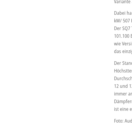
Variante 
Dabei han
kW/ 507 
Der SQ7 T
101.100 
wie Vers
das einz
Der Stan
Höchstte
Durchsch
12 und 1
immer an
Dämpfern
ist eine 
Foto: Aud