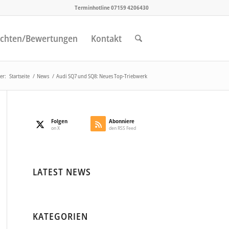
Terminhotline 07159 4206430
chten/Bewertungen
Kontakt
er:
Startseite
/
News
/
Audi SQ7 und SQ8: Neues Top-Triebwerk
Folgen
Abonniere
on X
den RSS Feed
LATEST NEWS
KATEGORIEN