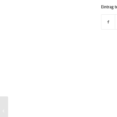
Eintrag t
Mercedes AMG GT Black
Series: Mächtig stark