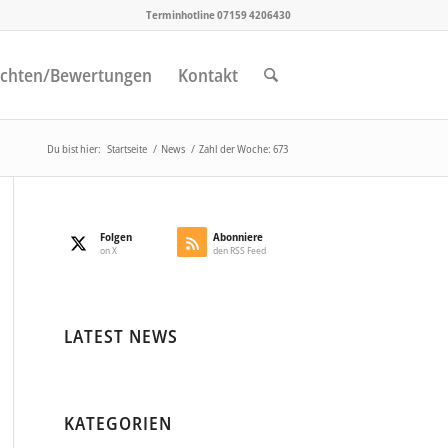
Terminhotline 07159 4206430
chten/Bewertungen
Kontakt
Du bist hier:
Startseite
/
News
/
Zahl der Woche: 673
Folgen
Abonniere
on X
den RSS Feed
LATEST NEWS
KATEGORIEN