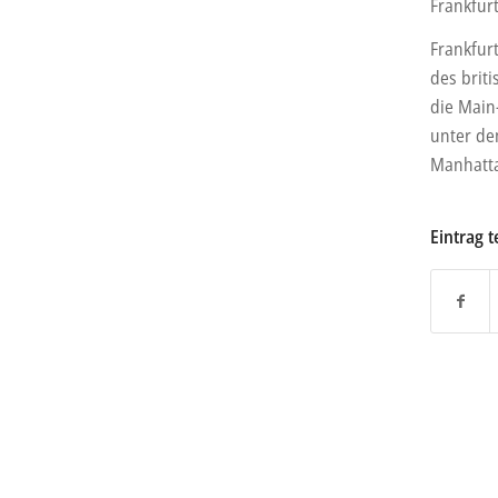
Frankfur
Frankfur
des briti
die Main
unter de
Manhatta
Eintrag t