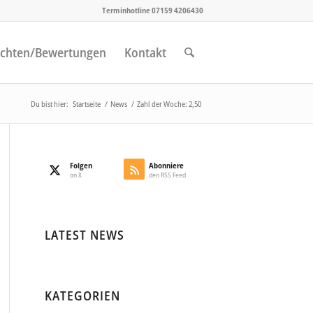
Terminhotline 07159 4206430
chten/Bewertungen
Kontakt
Du bist hier:
Startseite
/
News
/
Zahl der Woche: 2,50
Folgen
Abonniere
on X
den RSS Feed
LATEST NEWS
KATEGORIEN