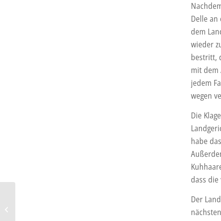
Nachdem 
Delle an 
dem Land
wieder z
bestritt
mit dem 
jedem Fa
wegen ve
Die Klag
Landgeri
habe das
Außerde
Kuhhaare
dass die
Der Land
Renault Koleos: Verbessert
nächsten
ins neue Modelljahr