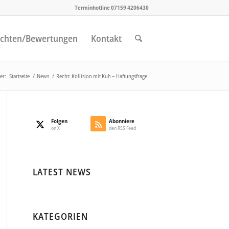
Terminhotline 07159 4206430
chten/Bewertungen
Kontakt
er:
Startseite
/
News
/
Recht: Kollision mit Kuh – Haftungsfrage
Folgen
Abonniere
on X
den RSS Feed
LATEST NEWS
KATEGORIEN