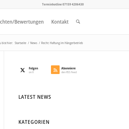
Terminhotline 07159 4206430
chten/Bewertungen
Kontakt
 bist hier:
Startseite
/
News
/
Recht: Haftung im Hängerbetrieb
Folgen
Abonniere
on X
den RSS Feed
LATEST NEWS
KATEGORIEN