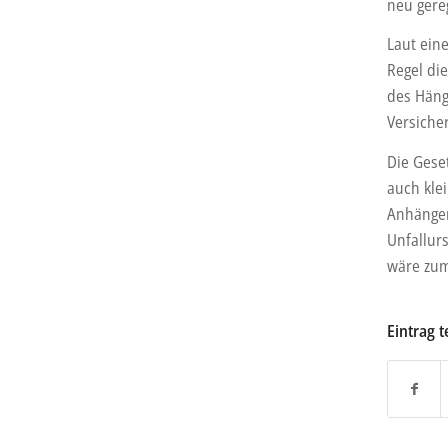
neu gereg
Laut ein
Regel di
des Hänge
Versiche
Die Gese
auch kle
Anhänger
Unfallur
wäre zum
Eintrag t