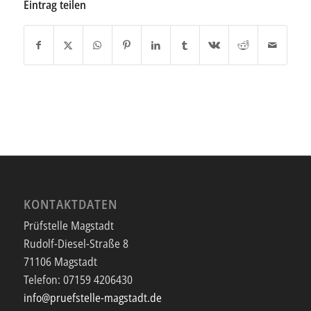
Eintrag teilen
KONTAKTDATEN
Prüfstelle Magstadt
Rudolf-Diesel-Straße 8
71106 Magstadt
Telefon:
07159 4206430
info@pruefstelle-magstadt.de