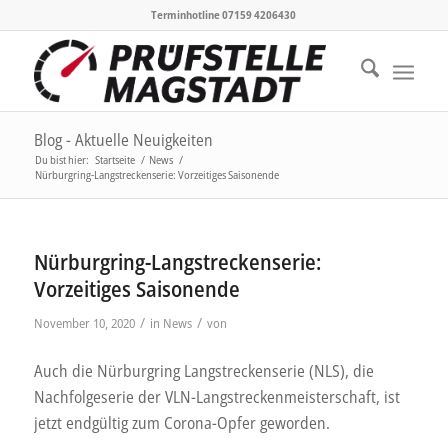
Terminhotline 07159 4206430
Blog - Aktuelle Neuigkeiten
Du bist hier:
Startseite
/
News
/
Nürburgring-Langstreckenserie: Vorzeitiges Saisonende
Nürburgring-Langstreckenserie:
Vorzeitiges Saisonende
/
/
November 10, 2020
in
News
von
Auch die Nürburgring Langstreckenserie (NLS), die
Nachfolgeserie der VLN-Langstreckenmeisterschaft, ist
jetzt endgültig zum Corona-Opfer geworden.