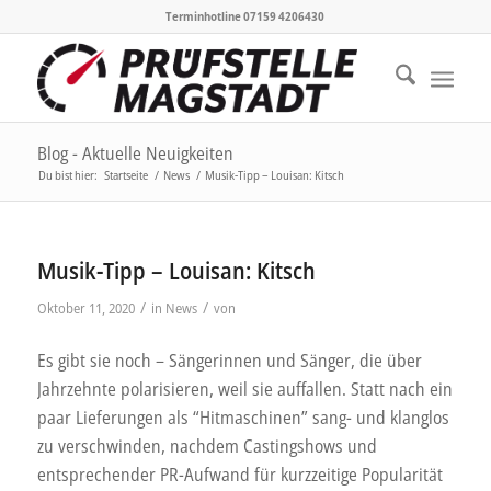
Terminhotline 07159 4206430
Blog - Aktuelle Neuigkeiten
Du bist hier:
Startseite
/
News
/
Musik-Tipp – Louisan: Kitsch
Musik-Tipp – Louisan: Kitsch
/
/
Oktober 11, 2020
in
News
von
Es gibt sie noch – Sängerinnen und Sänger, die über
Jahrzehnte polarisieren, weil sie auffallen. Statt nach ein
paar Lieferungen als “Hitmaschinen” sang- und klanglos
zu verschwinden, nachdem Castingshows und
entsprechender PR-Aufwand für kurzzeitige Popularität