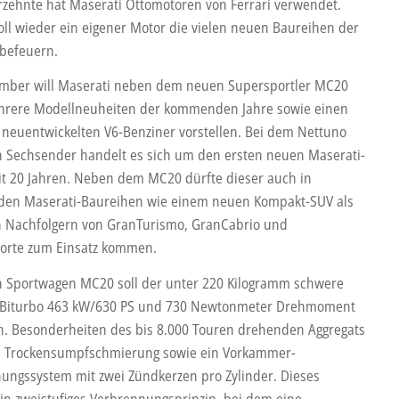
rzehnte hat Maserati Ottomotoren von Ferrari verwendet.
soll wieder ein eigener Motor die vielen neuen Baureihen der
 befeuern.
mber will Maserati neben dem neuen Supersportler MC20
rere Modellneuheiten der kommenden Jahre sowie einen
 neuentwickelten V6-Benziner vorstellen. Bei dem Nettuno
n Sechsender handelt es sich um den ersten neuen Maserati-
it 20 Jahren. Neben dem MC20 dürfte dieser auch in
en Maserati-Baureihen wie einem neuen Kompakt-SUV als
 Nachfolgern von GranTurismo, GranCabrio und
orte zum Einsatz kommen.
 Sportwagen MC20 soll der unter 220 Kilogramm schwere
r-Biturbo 463 kW/630 PS und 730 Newtonmeter Drehmoment
en. Besonderheiten des bis 8.000 Touren drehenden Aggregats
e Trockensumpfschmierung sowie ein Vorkammer-
ungssystem mit zwei Zündkerzen pro Zylinder. Dieses
ein zweistufiges Verbrennungsprinzip, bei dem eine