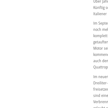
Über Jah
Künftig 
Italiener
Im Septe
noch meh
komplett
getaufte
Motor se
kommend
auch den
Quattrop
Im neuen
Dreilite
freisetz
sind ein
Verbrenn
erlaubt 