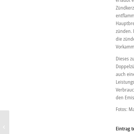
Zündkerz
entflamm
Hauptbre
zünden. 
die zünd
Vorkamme
Dieses z
Doppelzü
auch ein
Leistung
Verbrauc
den Emis
Fotos: M
Studie: E-Fuels belasten
Eintrag t
die Umwelt