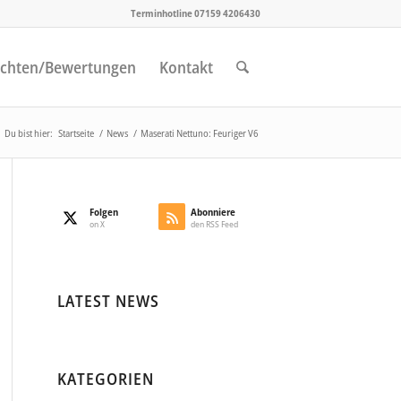
Terminhotline 07159 4206430
chten/Bewertungen
Kontakt
Du bist hier:
Startseite
/
News
/
Maserati Nettuno: Feuriger V6
Folgen
Abonniere
on X
den RSS Feed
LATEST NEWS
KATEGORIEN