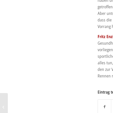
haben di
getroffe
Aber unt
dass die
Vorrang h
Fritz En
Gesundhe
vorliegen
sportlic
alles tu
den zur 
Rennen m
Eintrag t
BMW 5er: Extra lang für
China