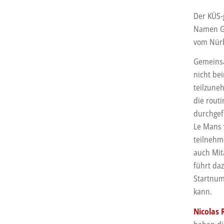
Der KÜS-
Namen Gr
vom Nürb
Gemeinsa
nicht be
teilzune
die rout
durchgefü
Le Mans 
teilnehm
auch Mit
führt da
Startnum
kann.
Nicolas 