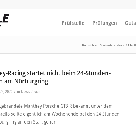
Prüfstelle
Prüfungen
Guta
Du bist hier:
Startseite
/
News
/
Manth
y-Racing startet nicht beim 24-Stunden-
n am Nürburgring
/
/
22, 2020
in
News
von
gebrandete Manthey Porsche GT3 R bekannt unter dem
ello sollte eigentlich am Wochenende bei den 24 Stunden
urgring an den Start gehen.