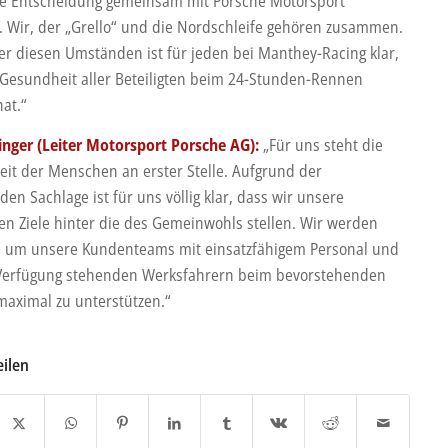
e Entscheidung gemeinsam mit Porsche Motorsport
n. Wir, der „Grello“ und die Nordschleife gehören zusammen.
er diesen Umständen ist für jeden bei Manthey-Racing klar,
 Gesundheit aller Beteiligten beim 24-Stunden-Rennen
at.“
zinger (Leiter Motorsport Porsche AG):
„Für uns steht die
it der Menschen an erster Stelle. Aufgrund der
den Sachlage ist für uns völlig klar, dass wir unsere
hen Ziele hinter die des Gemeinwohls stellen. Wir werden
n, um unsere Kundenteams mit einsatzfähigem Personal und
Verfügung stehenden Werksfahrern beim bevorstehenden
aximal zu unterstützen.“
eilen