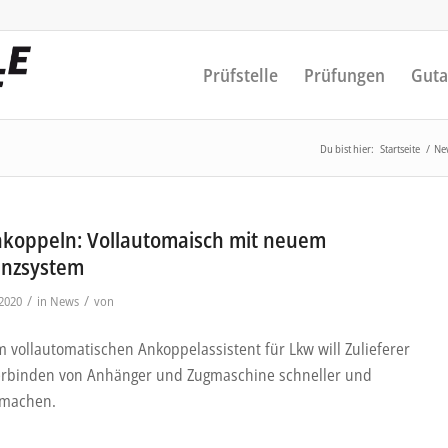
Prüfstelle
Prüfungen
Guta
Du bist hier:
Startseite
/
Ne
koppeln: Vollautomaisch mit neuem
enzsystem
/
/
2020
in
News
von
m vollautomatischen Ankoppelassistent für Lkw will Zulieferer
erbinden von Anhänger und Zugmaschine schneller und
 machen.