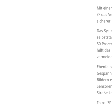
Mit eine
ZF das V
sicherer
Das Syst
selbstst
50 Proze
hilft das
vermeid
Ebenfall
Gespanne
Bildern 
Sensoren
Straße 
Fotos: ZF