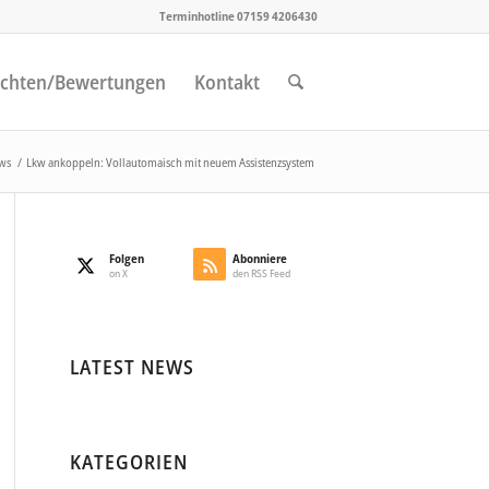
Terminhotline 07159 4206430
chten/Bewertungen
Kontakt
ws
/
Lkw ankoppeln: Vollautomaisch mit neuem Assistenzsystem
Folgen
Abonniere
on X
den RSS Feed
LATEST NEWS
KATEGORIEN