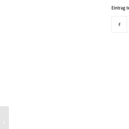
Eintrag t
BMW R 1250 GS: Extras
zum 40. Geburtstag