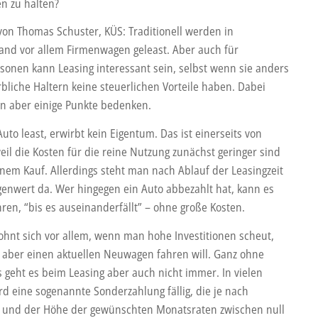
n zu halten?
von Thomas Schuster, KÜS: Traditionell werden in
and vor allem Firmenwagen geleast. Aber auch für
rsonen kann Leasing interessant sein, selbst wenn sie anders
rbliche Haltern keine steuerlichen Vorteile haben. Dabei
an aber einige Punkte bedenken.
uto least, erwirbt kein Eigentum. Das ist einerseits von
weil die Kosten für die reine Nutzung zunächst geringer sind
inem Kauf. Allerdings steht man nach Ablauf der Leasingzeit
enwert da. Wer hingegen ein Auto abbezahlt hat, kann es
hren, “bis es auseinanderfällt” – ohne große Kosten.
lohnt sich vor allem, wenn man hohe Investitionen scheut,
 aber einen aktuellen Neuwagen fahren will. Ganz ohne
s geht es beim Leasing aber auch nicht immer. In vielen
rd eine sogenannte Sonderzahlung fällig, die je nach
 und der Höhe der gewünschten Monatsraten zwischen null