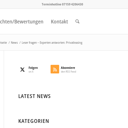
Terminhotline 07159 4206430
chten/Bewertungen
Kontakt
tseite
/
News
/
Leser fragen – Experten antworten: Privatleasing
Folgen
Abonniere
on X
den RSS Feed
LATEST NEWS
KATEGORIEN