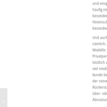
und einig
häufig m
besonders
Hineinsc
besonder
Und auch
nämlich,
Modelle: 
Privatper
letztlic
viel nied
Kunde be
der rein
Rückerst
über- od
Toyota kündigt neuen
Abnutzun
Kleinstwagen an