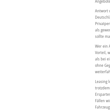
Angebote
Antwort 
Deutschl
Privatpe
als gewe
sollte m
Wer ein A
Vorteil, 
als bei e
ohne Geg
weiterfa
Leasing 
trotzdem
Ersparte
Fällen wi
Fahrzeug