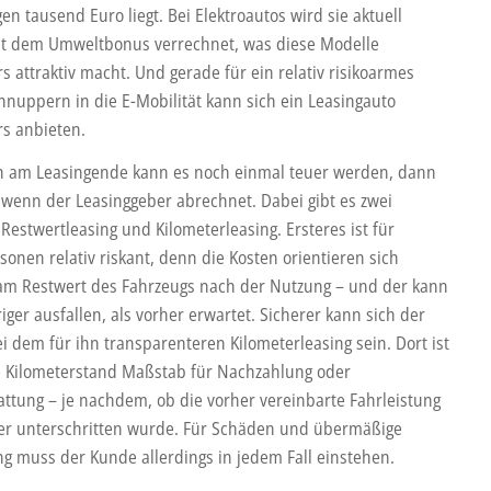
en tausend Euro liegt. Bei Elektroautos wird sie aktuell
it dem Umweltbonus verrechnet, was diese Modelle
 attraktiv macht. Und gerade für ein relativ risikoarmes
hnuppern in die E-Mobilität kann sich ein Leasingauto
s anbieten.
 am Leasingende kann es noch einmal teuer werden, dann
 wenn der Leasinggeber abrechnet. Dabei gibt es zwei
Restwertleasing und Kilometerleasing. Ersteres ist für
sonen relativ riskant, denn die Kosten orientieren sich
h am Restwert des Fahrzeugs nach der Nutzung – und der kann
riger ausfallen, als vorher erwartet. Sicherer kann sich der
i dem für ihn transparenteren Kilometerleasing sein. Dort ist
e Kilometerstand Maßstab für Nachzahlung oder
attung – je nachdem, ob die vorher vereinbarte Fahrleistung
er unterschritten wurde. Für Schäden und übermäßige
g muss der Kunde allerdings in jedem Fall einstehen.