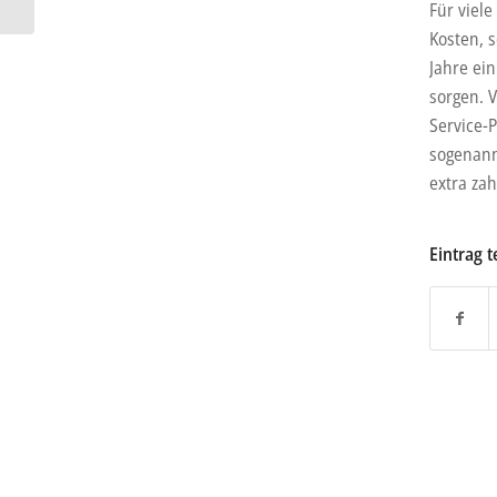
Für viele
Kosten, s
Jahre ei
sorgen. V
Service-
sogenann
extra zah
Eintrag t