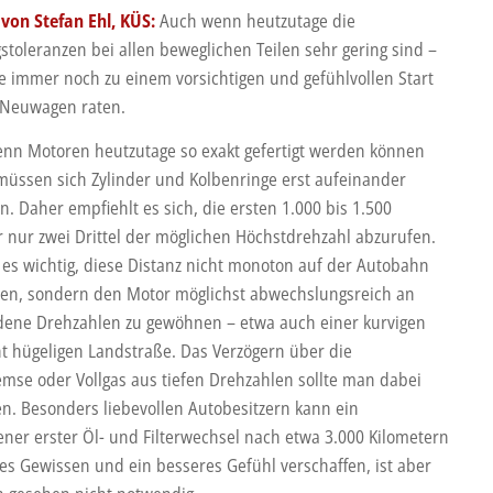
von Stefan Ehl, KÜS:
Auch wenn heutzutage die
stoleranzen bei allen beweglichen Teilen sehr gering sind –
e immer noch zu einem vorsichtigen und gefühlvollen Start
Neuwagen raten.
enn Motoren heutzutage so exakt gefertigt werden können
 müssen sich Zylinder und Kolbenringe erst aufeinander
n. Daher empfiehlt es sich, die ersten 1.000 bis 1.500
r nur zwei Drittel der möglichen Höchstdrehzahl abzurufen.
t es wichtig, diese Distanz nicht monoton auf der Autobahn
en, sondern den Motor möglichst abwechslungsreich an
dene Drehzahlen zu gewöhnen – etwa auch einer kurvigen
ht hügeligen Landstraße. Das Verzögern über die
mse oder Vollgas aus tiefen Drehzahlen sollte man dabei
n. Besonders liebevollen Autobesitzern kann ein
ener erster Öl- und Filterwechsel nach etwa 3.000 Kilometern
ges Gewissen und ein besseres Gefühl verschaffen, ist aber