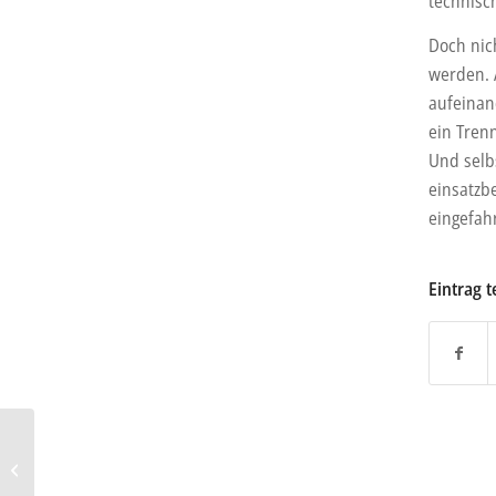
technisc
Doch nic
werden. 
aufeinan
ein Tren
Und selb
einsatzbe
eingefah
Eintrag t
Recht: Diebstahl aus Auto
durch “Hacken” des
Funkschlüssels