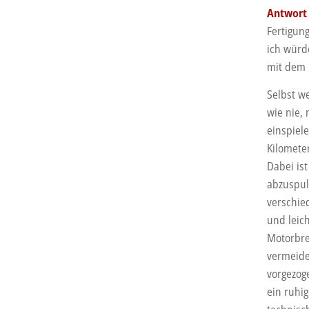
Antwort 
Fertigung
ich würd
mit dem 
Selbst w
wie nie,
einspiele
Kilomete
Dabei is
abzuspul
verschie
und leic
Motorbre
vermeide
vorgezog
ein ruhi