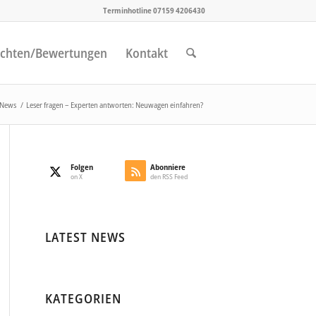
Terminhotline 07159 4206430
chten/Bewertungen
Kontakt
News
/
Leser fragen – Experten antworten: Neuwagen einfahren?
Folgen
Abonniere
on X
den RSS Feed
LATEST NEWS
KATEGORIEN