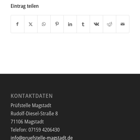
Eintrag teilen
KONTAKTDATEN
Prüfstelle Magstadt
Rudolf-Diesel-Straße 8
71106 Magstadt
Telefon:
07159 4206430
info@pruefstelle-magstadt.de