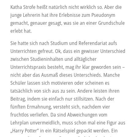
Tipp
Katha Strofe heißt natürlich nicht wirklich so. Aber die
–
junge Lehrerin hat ihre Erlebnisse zum Pseudonym
Katha
gemacht, genauer gesagt, was sie an einer Grundschule
Strofe:
erlebt hat.
Leaks
aus
Sie hatte sich nach Studium und Referendariat aufs
dem
Unterrichten gefreut. Ok, dass ein gewisser Unterschied
Lehrerzimmer
zwischen Studieninhalten und alltäglicher
Unterrichtspraxis besteht, mag ihr klar geworden sein –
nicht aber das Ausmaß dieses Unterschieds. Manche
Schüler lassen sich motivieren oder scheinen es
tatsächlich von sich aus zu sein. Andere leisten ihren
Beitrag, indem sie einfach nur stillsitzen. Nach der
fünften Ermahnung, versteht sich, nachdem vier
fruchtlos verliefen. Da sind Abweichungen vom
Lehrplan unvermeidlich, muss schon mal eine Figur aus
„Harry Potter“ in ein Rätselspiel gepackt werden. Ein