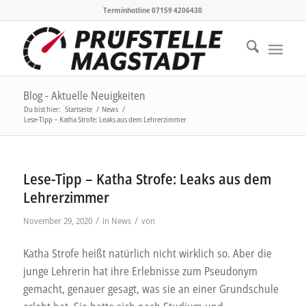
Terminhotline 07159 4206430
Blog - Aktuelle Neuigkeiten
Du bist hier:
Startseite
/
News
/
Lese-Tipp – Katha Strofe: Leaks aus dem Lehrerzimmer
Lese-Tipp – Katha Strofe: Leaks aus dem
Lehrerzimmer
/
/
November 29, 2020
in
News
von
Katha Strofe heißt natürlich nicht wirklich so. Aber die
junge Lehrerin hat ihre Erlebnisse zum Pseudonym
gemacht, genauer gesagt, was sie an einer Grundschule