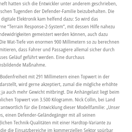
nheft hatten sich die Entwickler unter anderem geschrieben,
sischen Tugenden der Defender-Familie beizubehalten. Die
digitale Elektronik kam helfend dazu: So wird das
rne “Terrain Response-2-System”, mit dessen Hilfe nahezu
ändewidrigkeiten gemeistert werden können, auch dazu
 Die Wat-Tiefe von enormen 900 Millimetern so zu berechnen
imitieren, dass Fahrer und Passagiere allemal sicher durch
asses Geläuf geführt werden. Eine durchaus
ensbildende Maßnahme.
 Bodenfreiheit mit 291 Millimetern einen Topwert in der
arstellt, wird gerne akzeptiert, zumal die mögliche erhöhte
 ja auch mehr Gewicht mitbringt. Die Anhängelast liegt beim
lichen Topwert von 3.500 Kilogramm. Nick Collin, bei Land
rantwortlich für die Entwicklung dieser Modellfamilie: „Unser
 es, einen Defender-Geländegänger mit all seinen
lichen Technik-Qualitäten mit einer Hardtop-Variante zu
 die die Einsatzbereiche im kommerziellen Sektor spürbar