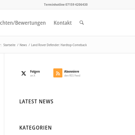
Terminhotline 07159 4206430
chten/Bewertungen
Kontakt
r:
Startseite
/
News
/
Land Rover Defender: Hardtop-Comeback
Folgen
Abonniere
on X
den RSS Feed
LATEST NEWS
KATEGORIEN