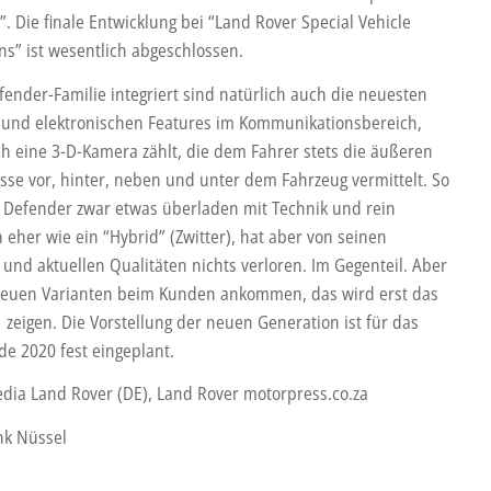
”. Die finale Entwicklung bei “Land Rover Special Vehicle
ns” ist wesentlich abgeschlossen.
fender-Familie integriert sind natürlich auch die neuesten
n und elektronischen Features im Kommunikationsbereich,
h eine 3-D-Kamera zählt, die dem Fahrer stets die äußeren
isse vor, hinter, neben und unter dem Fahrzeug vermittelt. So
r Defender zwar etwas überladen mit Technik und rein
 eher wie ein “Hybrid” (Zwitter), hat aber von seinen
 und aktuellen Qualitäten nichts verloren. Im Gegenteil. Aber
neuen Varianten beim Kunden ankommen, das wird erst das
 zeigen. Die Vorstellung der neuen Generation ist für das
de 2020 fest eingeplant.
edia Land Rover (DE), Land Rover motorpress.co.za
nk Nüssel