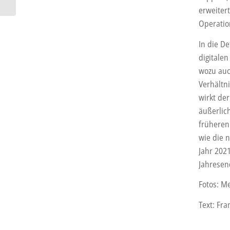
erweitert
Operatio
In die De
digitale
wozu auc
Verhältn
wirkt de
äußerlich
früheren
wie die 
Jahr 2021
Jahresen
Fotos: M
Text: Fra