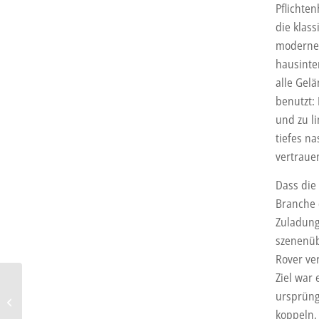
Pflichte
die klas
moderne 
hausinte
alle Gel
benutzt:
und zu l
tiefes n
vertrau
Dass die
Branche d
Zuladung
szenenüb
Rover ve
Ziel war
VW Tiguan: Aufgefrischt
ursprüng
für die Zukunft
koppeln,