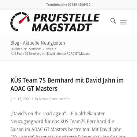
Terminhotline 07159 4206430
Blog - Aktuelle Neuigkeiten
Du bist hier:
Startseite
/
News
/
KÜS Team 75 Bernhard mit David Jahn im ADAC GT Masters
KÜS Team 75 Bernhard mit David Jahn im
ADAC GT Masters
/
/
Juni 17, 2020
in
News
von
admin
„David’s on the road again“ – Ein altbekannter
Neuzugang wird für das KÜS Team75 Bernhard die
Saison im ADAC GT Masters bestreiten: Mit David Jahn