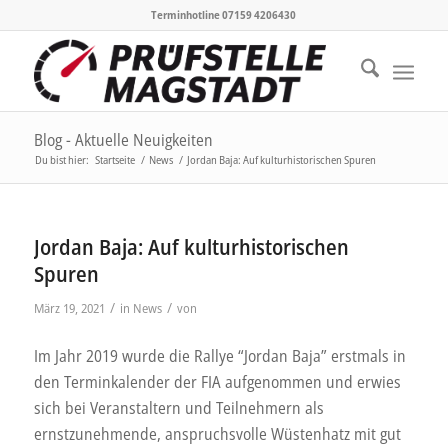
Terminhotline 07159 4206430
Blog - Aktuelle Neuigkeiten
Du bist hier:
Startseite
/
News
/
Jordan Baja: Auf kulturhistorischen Spuren
Jordan Baja: Auf kulturhistorischen
Spuren
/
/
März 19, 2021
in
News
von
Im Jahr 2019 wurde die Rallye “Jordan Baja” erstmals in
den Terminkalender der FIA aufgenommen und erwies
sich bei Veranstaltern und Teilnehmern als
ernstzunehmende, anspruchsvolle Wüstenhatz mit gut