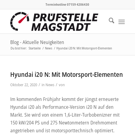
Terminhotline 07159 4206430
Blog - Aktuelle Neuigkeiten
Du bist hier:
Startseite
/
News
/
Hyundai i20 N: Mit Motorsport-Elementen
Hyundai i20 N: Mit Motorsport-Elementen
/
/
Oktober 22, 2020
in
News
von
Im kommenden Frühjahr kommt der jüngst erneuerte
Hyundai i20 als Performance-Version i20 N auf den
Markt. Sie wird von einem 1,6-Liter-Turbobenizner mit
150 kW/204 PS und 275 Newtonmetern Drehmoment
angetrieben und ist motorsporttechnisch optimiert.