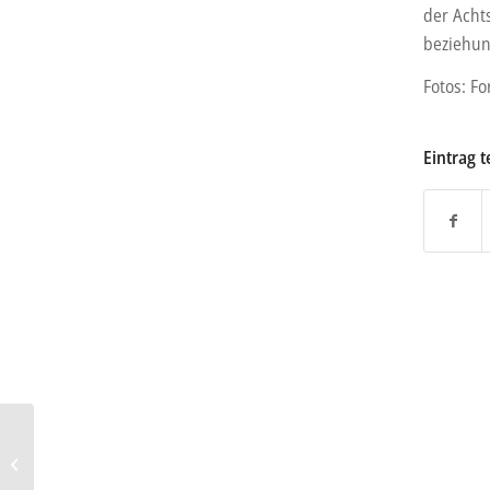
der Acht
beziehun
Fotos: Fo
Eintrag t
Opel Mokka: Zweite
Generation enthüllt