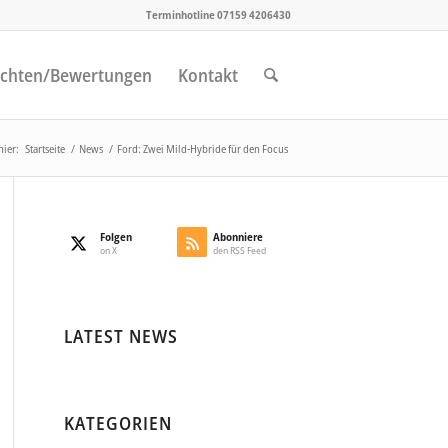
Terminhotline 07159 4206430
chten/Bewertungen
Kontakt
hier:
Startseite
/
News
/
Ford: Zwei Mild-Hybride für den Focus
Folgen
Abonniere
on X
den RSS Feed
LATEST NEWS
KATEGORIEN