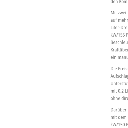
den Komp
Mit zwei
auf mehr
Liter-Dr
kW/155 P
Beschleu
Kraftübe
ein manu
Die Prei
Aufschla
Unterstüt
mit 0,2 L
ohne dire
Darüber 
mit dem 
kW/150 P