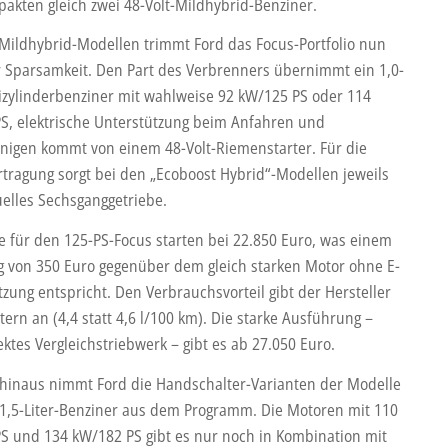
akten gleich zwei 48-Volt-Mildhybrid-Benziner.
 Mildhybrid-Modellen trimmt Ford das Focus-Portfolio nun
 Sparsamkeit. Den Part des Verbrenners übernimmt ein 1,0-
eizylinderbenziner mit wahlweise 92 kW/125 PS oder 114
S, elektrische Unterstützung beim Anfahren und
nigen kommt von einem 48-Volt-Riemenstarter. Für die
rtragung sorgt bei den „Ecoboost Hybrid“-Modellen jeweils
elles Sechsganggetriebe.
se für den 125-PS-Focus starten bei 22.850 Euro, was einem
g von 350 Euro gegenüber dem gleich starken Motor ohne E-
zung entspricht. Den Verbrauchsvorteil gibt der Hersteller
itern an (4,4 statt 4,6 l/100 km). Die starke Ausführung –
ktes Vergleichstriebwerk – gibt es ab 27.050 Euro.
hinaus nimmt Ford die Handschalter-Varianten der Modelle
1,5-Liter-Benziner aus dem Programm. Die Motoren mit 110
S und 134 kW/182 PS gibt es nur noch in Kombination mit