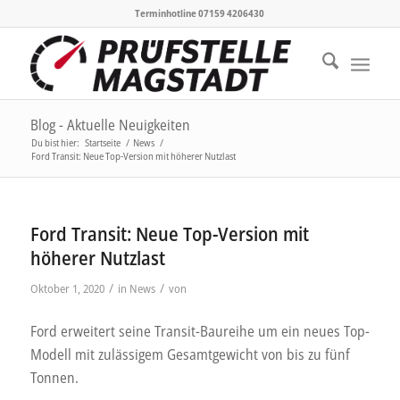
Terminhotline 07159 4206430
Blog - Aktuelle Neuigkeiten
Du bist hier:
Startseite
/
News
/
Ford Transit: Neue Top-Version mit höherer Nutzlast
Ford Transit: Neue Top-Version mit
höherer Nutzlast
/
/
Oktober 1, 2020
in
News
von
Ford erweitert seine Transit-Baureihe um ein neues Top-
Modell mit zulässigem Gesamtgewicht von bis zu fünf
Tonnen.