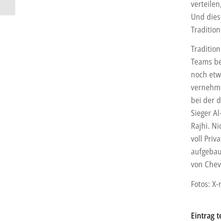
verteilen
Und dies
Traditio
Traditio
Teams be
noch etwa
vernehme
bei der d
Sieger Al
Rajhi. N
voll Priv
aufgebau
von Chev
Fotos: X-
Eintrag t