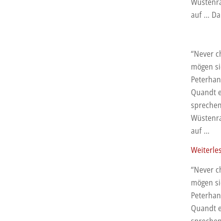
Wüstenra
auf … Da
“Never c
mögen si
Peterhan
Quandt e
sprechen 
Wüstenra
auf …
Dakar
Weiterle
2021:
“Never c
Péterhan
mögen si
und
Peterhan
Sainz
Quandt e
sicher
sprechen 