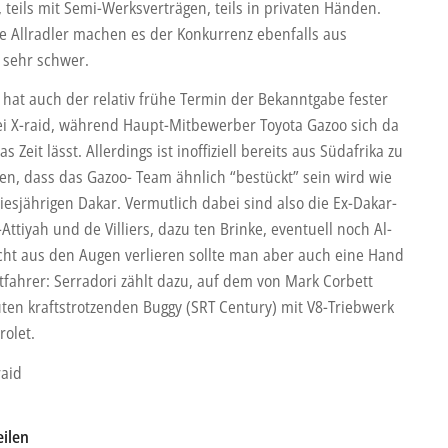
, teils mit Semi-Werksverträgen, teils in privaten Händen.
e Allradler machen es der Konkurrenz ebenfalls aus
n sehr schwer.
n hat auch der relativ frühe Termin der Bekanntgabe fester
i X-raid, während Haupt-Mitbewerber Toyota Gazoo sich da
s Zeit lässt. Allerdings ist inoffiziell bereits aus Südafrika zu
n, dass das Gazoo- Team ähnlich “bestückt” sein wird wie
iesjährigen Dakar. Vermutlich dabei sind also die Ex-Dakar-
-Attiyah und de Villiers, dazu ten Brinke, eventuell noch Al-
icht aus den Augen verlieren sollte man aber auch eine Hand
atfahrer: Serradori zählt dazu, auf dem von Mark Corbett
ten kraftstrotzenden Buggy (SRT Century) mit V8-Triebwerk
rolet.
raid
eilen