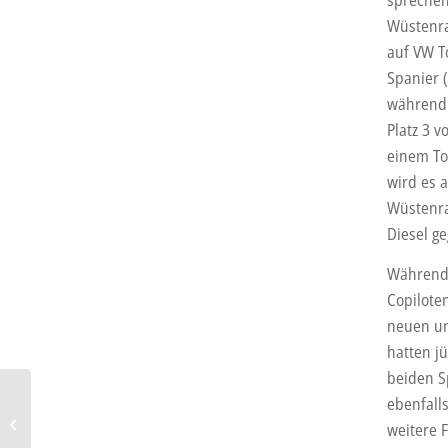
dabei
Wüstenra
auf VW T
Spanier 
während 
Platz 3 v
einem Toy
wird es 
Wüstenra
Diesel g
Während 
Copilote
neuen un
hatten jü
beiden S
Hersteller: Unerwartete
ebenfall
Produkte von Auto-
weitere 
Unternehmen