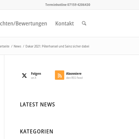
Terminhotline 07159 4206430
chten/Bewertungen
Kontakt
artseite
/
News
/
Dakar 2021: Péterhansel und Sainz sicher dabei
Folgen
Abonniere
on X
den RSS Feed
LATEST NEWS
KATEGORIEN