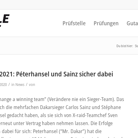
Prüfstelle
Prüfungen
Guta
Du bist hier:
St
2021: Péterhansel und Sainz sicher dabei
/
/
2020
in
News
von
hange a winning team” (Verändere nie ein Sieger-Team). Das
ch die mehrfachen Dakarsieger Carlos Sainz und Stéphane
sel gedacht haben, als sie sich von X-raid-Teamchef Sven
rneut unter Vertrag haben nehmen lassen. Die Erfolge
dabei für sich: Peterhansel (“Mr. Dakar”) hat die