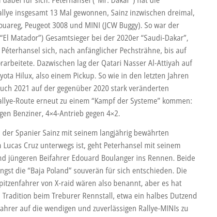
llye insgesamt 13 Mal gewonnen, Sainz inzwischen dreimal,
ouareg, Peugeot 3008 und MINI (JCW Buggy). So war der
(“El Matador”) Gesamtsieger bei der 2020er “Saudi-Dakar”,
Péterhansel sich, nach anfänglicher Pechsträhne, bis auf
orarbeitete. Dazwischen lag der Qatari Nasser Al-Attiyah auf
ota Hilux, also einem Pickup. So wie in den letzten Jahren
auch 2021 auf der gegenüber 2020 stark veränderten
llye-Route erneut zu einem “Kampf der Systeme” kommen:
egen Benziner, 4×4-Antrieb gegen 4×2.
der Spanier Sainz mit seinem langjährig bewährten
n Lucas Cruz unterwegs ist, geht Peterhansel mit seinem
d jüngeren Beifahrer Edouard Boulanger ins Rennen. Beide
ngst die “Baja Poland” souverän für sich entschieden. Die
pitzenfahrer von X-raid wären also benannt, aber es hat
s Tradition beim Treburer Rennstall, etwa ein halbes Dutzend
Fahrer auf die wendigen und zuverlässigen Rallye-MINIs zu