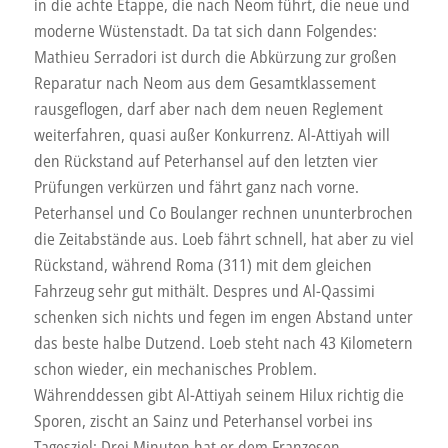
in die achte Etappe, die nach Neom führt, die neue und
moderne Wüstenstadt. Da tat sich dann Folgendes:
Mathieu Serradori ist durch die Abkürzung zur großen
Reparatur nach Neom aus dem Gesamtklassement
rausgeflogen, darf aber nach dem neuen Reglement
weiterfahren, quasi außer Konkurrenz. Al-Attiyah will
den Rückstand auf Peterhansel auf den letzten vier
Prüfungen verkürzen und fährt ganz nach vorne.
Peterhansel und Co Boulanger rechnen ununterbrochen
die Zeitabstände aus. Loeb fährt schnell, hat aber zu viel
Rückstand, während Roma (311) mit dem gleichen
Fahrzeug sehr gut mithält. Despres und Al-Qassimi
schenken sich nichts und fegen im engen Abstand unter
das beste halbe Dutzend. Loeb steht nach 43 Kilometern
schon wieder, ein mechanisches Problem.
Währenddessen gibt Al-Attiyah seinem Hilux richtig die
Sporen, zischt an Sainz und Peterhansel vorbei ins
Tagesziel: Drei Minuten hat er dem Franzosen