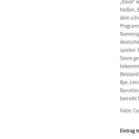
„Raval“ 
heißen. 
dem scho
Programm
Namensge
deutsche
spielen: 
Szene ges
bekommt 
Beistand:
Bye, Leni
Barcelon
betreibt 
Fotos: C
Eintrag t