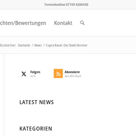
Terminhotline 07159 4206430
chten/Bewertungen
Kontakt
Du bist hier:
Startseite
/
News
/
Cupra Raval: Der Stadt-Stromer
Folgen
Abonniere
on X
den RSS Feed
LATEST NEWS
KATEGORIEN