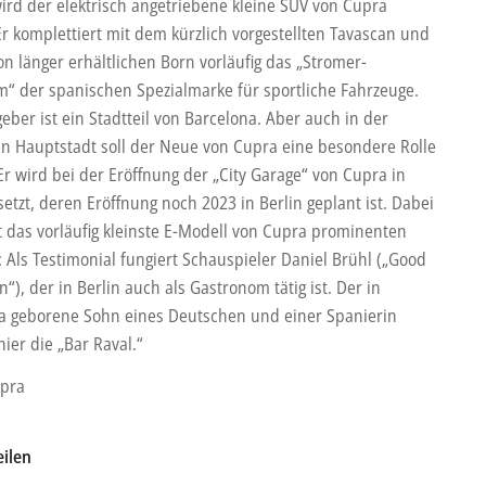
wird der elektrisch angetriebene kleine SUV von Cupra
Er komplettiert mit dem kürzlich vorgestellten Tavascan und
n länger erhältlichen Born vorläufig das „Stromer-
“ der spanischen Spezialmarke für sportliche Fahrzeuge.
ber ist ein Stadtteil von Barcelona. Aber auch in der
n Hauptstadt soll der Neue von Cupra eine besondere Rolle
Er wird bei der Eröffnung der „City Garage“ von Cupra in
etzt, deren Eröffnung noch 2023 in Berlin geplant ist. Dabei
das vorläufig kleinste E-Modell von Cupra prominenten
 Als Testimonial fungiert Schauspieler Daniel Brühl („Good
n“), der in Berlin auch als Gastronom tätig ist. Der in
a geborene Sohn eines Deutschen und einer Spanierin
hier die „Bar Raval.“
upra
eilen