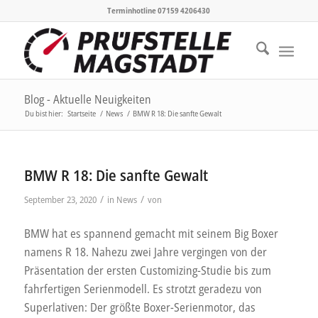
Terminhotline 07159 4206430
Blog - Aktuelle Neuigkeiten
Du bist hier:
Startseite
/
News
/
BMW R 18: Die sanfte Gewalt
BMW R 18: Die sanfte Gewalt
/
/
September 23, 2020
in
News
von
BMW hat es spannend gemacht mit seinem Big Boxer
namens R 18. Nahezu zwei Jahre vergingen von der
Präsentation der ersten Customizing-Studie bis zum
fahrfertigen Serienmodell. Es strotzt geradezu von
Superlativen: Der größte Boxer-Serienmotor, das