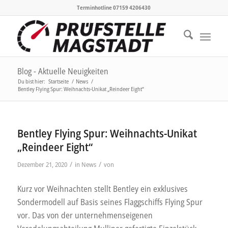
Terminhotline 07159 4206430
Blog - Aktuelle Neuigkeiten
Du bist hier:
Startseite
/
News
/
Bentley Flying Spur: Weihnachts-Unikat „Reindeer Eight“
Bentley Flying Spur: Weihnachts-Unikat
„Reindeer Eight“
/
/
Dezember 21, 2020
in
News
von
Kurz vor Weihnachten stellt Bentley ein exklusives
Sondermodell auf Basis seines Flaggschiffs Flying Spur
vor. Das von der unternehmenseigenen