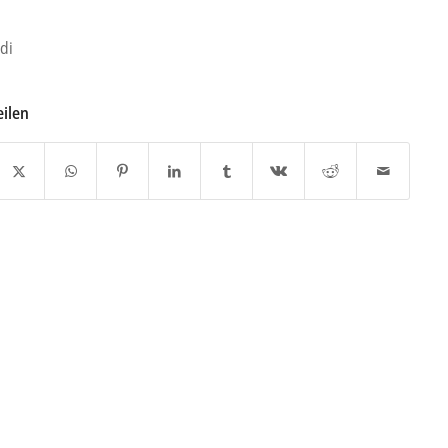
di
eilen