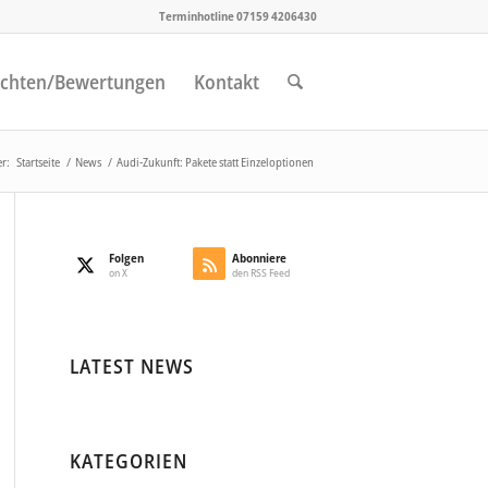
Terminhotline 07159 4206430
chten/Bewertungen
Kontakt
er:
Startseite
/
News
/
Audi-Zukunft: Pakete statt Einzeloptionen
Folgen
Abonniere
on X
den RSS Feed
LATEST NEWS
KATEGORIEN