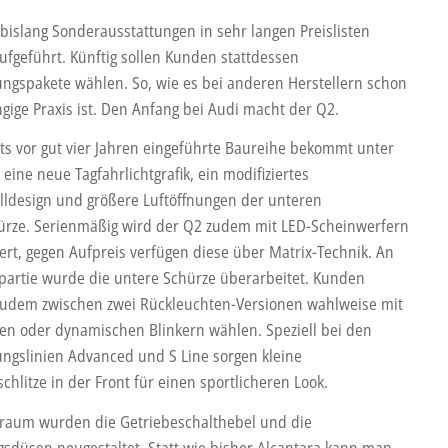
 bislang Sonderausstattungen in sehr langen Preislisten
aufgeführt. Künftig sollen Kunden stattdessen
ungspakete wählen. So, wie es bei anderen Herstellern schon
ngige Praxis ist. Den Anfang bei Audi macht der Q2.
its vor gut vier Jahren eingeführte Baureihe bekommt unter
ine neue Tagfahrlichtgrafik, ein modifiziertes
illdesign und größere Luftöffnungen der unteren
ürze. Serienmäßig wird der Q2 zudem mit LED-Scheinwerfern
fert, gegen Aufpreis verfügen diese über Matrix-Technik. An
partie wurde die untere Schürze überarbeitet. Kunden
udem zwischen zwei Rückleuchten-Versionen wahlweise mit
hen oder dynamischen Blinkern wählen. Speziell bei den
ungslinien Advanced und S Line sorgen kleine
chlitze in der Front für einen sportlicheren Look.
raum wurden die Getriebeschalthebel und die
gsdüsen neugestaltet. Statt wie bisher Alcantara kann man