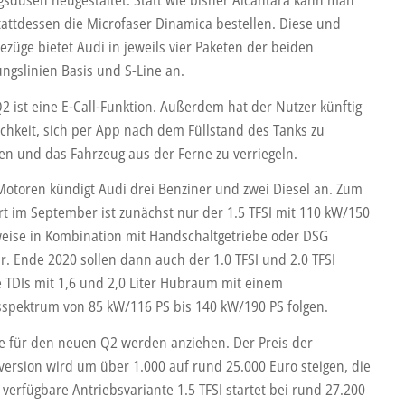
stattdessen die Microfaser Dinamica bestellen. Diese und
ezüge bietet Audi in jeweils vier Paketen der beiden
ungslinien Basis und S-Line an.
2 ist eine E-Call-Funktion. Außerdem hat der Nutzer künftig
ichkeit, sich per App nach dem Füllstand des Tanks zu
en und das Fahrzeug aus der Ferne zu verriegeln.
Motoren kündigt Audi drei Benziner und zwei Diesel an. Zum
rt im September ist zunächst nur der 1.5 TFSI mit 110 kW/150
eise in Kombination mit Handschaltgetriebe oder DSG
r. Ende 2020 sollen dann auch der 1.0 TFSI und 2.0 TFSI
e TDIs mit 1,6 und 2,0 Liter Hubraum mit einem
sspektrum von 85 kW/116 PS bis 140 kW/190 PS folgen.
se für den neuen Q2 werden anziehen. Der Preis der
sversion wird um über 1.000 auf rund 25.000 Euro steigen, die
verfügbare Antriebsvariante 1.5 TFSI startet bei rund 27.200