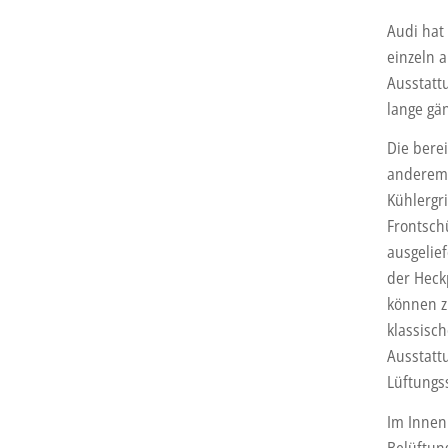
Audi hat
einzeln 
Ausstatt
lange gä
Die bere
anderem e
Kühlergr
Frontsch
ausgelie
der Heck
können z
klassisc
Ausstatt
Lüftungss
Im Innen
Belüftun