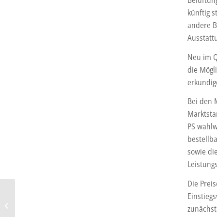
künftig 
andere B
Ausstatt
Neu im Q
die Mögl
erkundig
Bei den 
Marktsta
PS wahlw
bestellba
sowie di
Leistung
Die Prei
e.Go Mobile:
Einstieg
“Umgetaufter” Neustart –
zunächst 
mit Investor