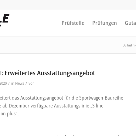
Prüfstelle
Prüfungen
Guta
Du bist hi
T: Erweitertes Ausstattungsangebot
/
/
2020
in
News
von
eitert das Ausstattungsangebot für die Sportwagen-Baureihe
e ab Dezember verfügbare Ausstattungslinie „S line
ion plus“.