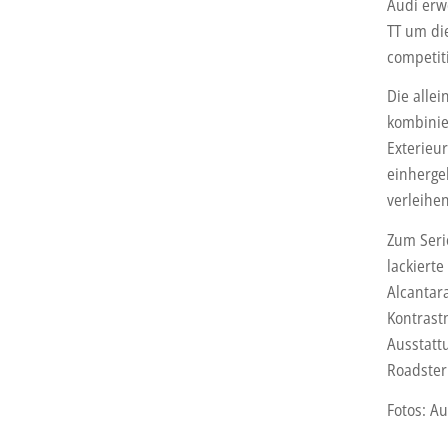
Audi erw
TT um di
competit
Die allei
kombinie
Exterieu
einherge
verleihen
Zum Seri
lackierte
Alcantar
Kontrast
Ausstatt
Roadster
Fotos: Au