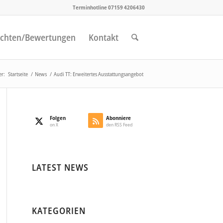
Terminhotline 07159 4206430
chten/Bewertungen
Kontakt
er:
Startseite
/
News
/
Audi TT: Erweitertes Ausstattungsangebot
Folgen
Abonniere
on X
den RSS Feed
LATEST NEWS
KATEGORIEN