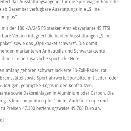
eitert das Ausstattungsangebot für die Sportwagen-Baureihe
e ab Dezember verfügbare Ausstattungslinie „S line
ion plus“.
n mit der 180 kW/245 PS starken Antriebsvariante 45 TFSI
rbare Version integriert die beiden Ausstattungen „S line
rpaket“ sowie das „Optikpaket schwarz“. Die damit
henden markanteren Anbauteile und Schwarzakzente
 dem TT eine zusätzliche sportliche Note.
enumfang gehören schwarz lackierte 19-Zoll-Räder, rot
 Bremssättel sowie Sportfahrwerk, Sportsitze mit Leder- oder
a-Bezügen, geprägte S-Logos in den Kopfstützen,
nähte sowie Dekoreinlagen in Aluminium oder Carbon. Die
ung „S line competition plus“ bietet Audi für Coupé und
 zu Preisen 47.300 beziehungsweise 49.700 Euro an.
di