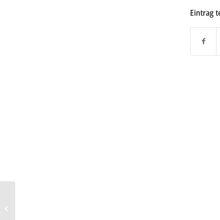
Eintrag t
Toyota: Schienenfahrzeug
mit Brennstoffzelle